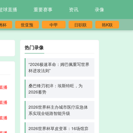
篮球直播
重要赛事
资讯
录像
洲杯
世亚预
中甲
日职联
韩K联
热门录像
“2026极速革命：姆巴佩重写世界
杯进攻法则”
桑巴锋刃初淬：埃斯特旺，为
直播
2026蓄势
直播
2026世界杯主办城市医疗应急体
系实现全链路智能升级
直播
2026世界杯草皮变革：16场馆弃
直播