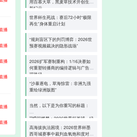
用百慕大草，黑麦草技术开创生态
新纪元
世界杯生死战：赛后72小时“极限
再生”身体重启计划
直播
“规则盲区下的判罚博弈：2026世
直播
预赛视频裁决的隐形战场”
直播
2026扩军赛制重构：1/16决赛如
何重塑转播商的编排逻辑与广告变
现路径
直播
“沙暴逐电，草海惊雷：非洲九强
重绘绿洲版图”
当然，以下是为你重写的标题：
直播
**瞬间燃梦：2026世界杯首球，绿
直播
茵史诗的序章**
高海拔执法困境：2026世界杯墨
西哥城赛事中裁判血氧饱和度对判