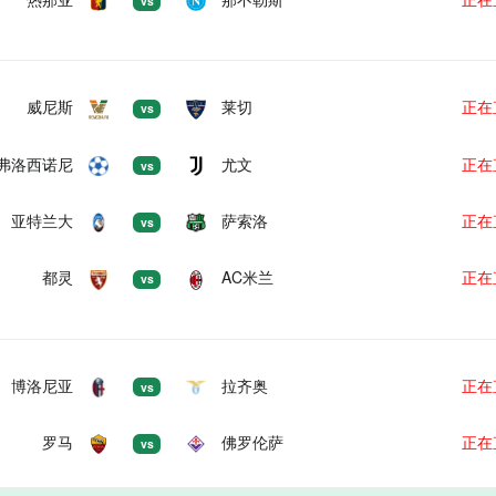
vs
威尼斯
莱切
正在
vs
弗洛西诺尼
尤文
正在
vs
亚特兰大
萨索洛
正在
vs
都灵
AC米兰
正在
vs
博洛尼亚
拉齐奥
正在
vs
罗马
佛罗伦萨
正在
vs