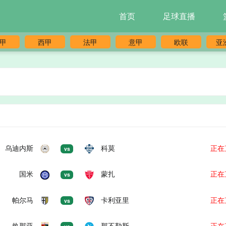
首页
足球直播
甲
西甲
法甲
意甲
欧联
亚
乌迪内斯
科莫
正在
vs
国米
蒙扎
正在
vs
帕尔马
卡利亚里
正在
vs
热那亚
那不勒斯
正在