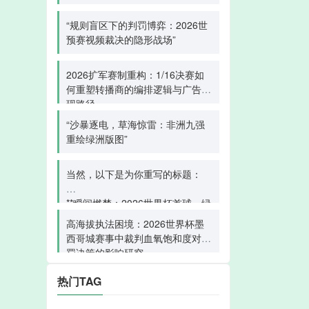
“规则盲区下的判罚博弈：2026世
预赛视频裁决的隐形战场”
2026扩军赛制重构：1/16决赛如
何重塑转播商的编排逻辑与广告变
现路径
“沙暴逐电，草海惊雷：非洲九强
重绘绿洲版图”
当然，以下是为你重写的标题：
**瞬间燃梦：2026世界杯首球，绿
茵史诗的序章**
高海拔执法困境：2026世界杯墨
西哥城赛事中裁判血氧饱和度对判
罚决策的影响研究
热门TAG