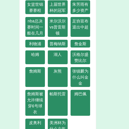
女篮世锦
上届世界
朱芳雨有
赛赛程
杯的冠军
多少资产
nba总决
米尔沃尔
足协宣布
赛时间一
vs普雷斯
退出中超
般在几月
顿
利物浦
普梅纳斯
詹金斯
哈姆
湖人
沃格尔盛
赞比尔
詹姆斯
灰熊
张镇麟为
什么叫金
金
詹姆斯被
帕斯托雷
姆巴佩
允许继续
穿6号球
衣
皮奥利
美洲杯为
什么六年