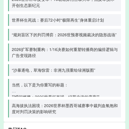
开创生态新纪元
世界杯生死战：赛后72小时“极限再生”身体重启计划
“规则盲区下的判罚博弈：2026世预赛视频裁决的隐形战场”
2026扩军赛制重构：1/16决赛如何重塑转播商的编排逻辑与
广告变现路径
“沙暴逐电，草海惊雷：非洲九强重绘绿洲版图”
当然，以下是为你重写的标题：
**瞬间燃梦：2026世界杯首球，绿茵史诗的序章**
高海拔执法困境：2026世界杯墨西哥城赛事中裁判血氧饱和
度对判罚决策的影响研究