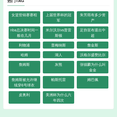
热门TAG
女篮世锦赛赛程
上届世界杯的冠
朱芳雨有多少资
军
产
nba总决赛时间一
米尔沃尔vs普雷
足协宣布退出中
般在几月
斯顿
超
利物浦
普梅纳斯
詹金斯
哈姆
湖人
沃格尔盛赞比尔
詹姆斯
灰熊
张镇麟为什么叫
金金
詹姆斯被允许继
帕斯托雷
姆巴佩
续穿6号球衣
皮奥利
美洲杯为什么六
年四次