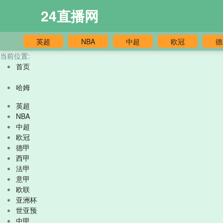
24直播网
英超
NBA
中超
欧冠
德
当前位置:
首页
哈姆
英超
NBA
中超
欧冠
德甲
西甲
法甲
意甲
欧联
亚洲杯
世亚预
中甲