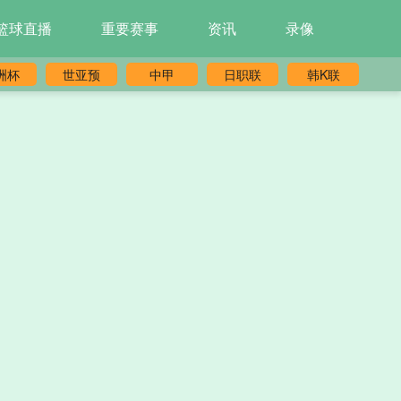
篮球直播
重要赛事
资讯
录像
洲杯
世亚预
中甲
日职联
韩K联