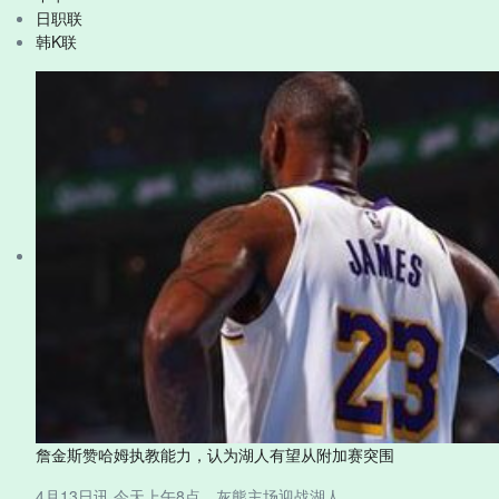
日职联
韩K联
詹金斯赞哈姆执教能力，认为湖人有望从附加赛突围
4月13日讯 今天上午8点，灰熊主场迎战湖人。