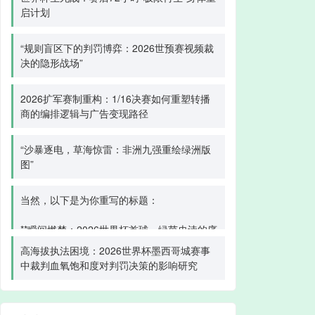
启计划
“规则盲区下的判罚博弈：2026世预赛视频裁
决的隐形战场”
2026扩军赛制重构：1/16决赛如何重塑转播
商的编排逻辑与广告变现路径
“沙暴逐电，草海惊雷：非洲九强重绘绿洲版
图”
当然，以下是为你重写的标题：
**瞬间燃梦：2026世界杯首球，绿茵史诗的序
章**
高海拔执法困境：2026世界杯墨西哥城赛事
中裁判血氧饱和度对判罚决策的影响研究