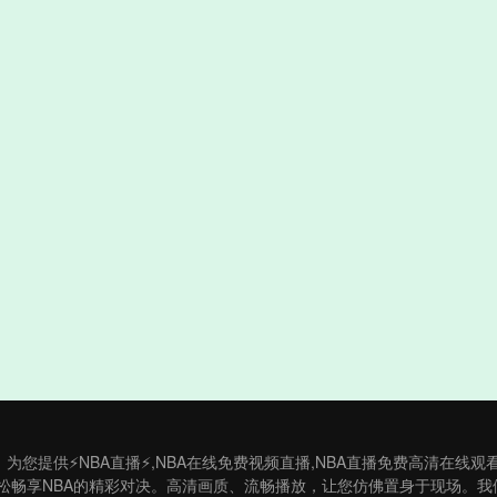
】为您提供⚡NBA直播⚡,NBA在线免费视频直播,NBA直播免费高清在线
松畅享NBA的精彩对决。高清画质、流畅播放，让您仿佛置身于现场。我们