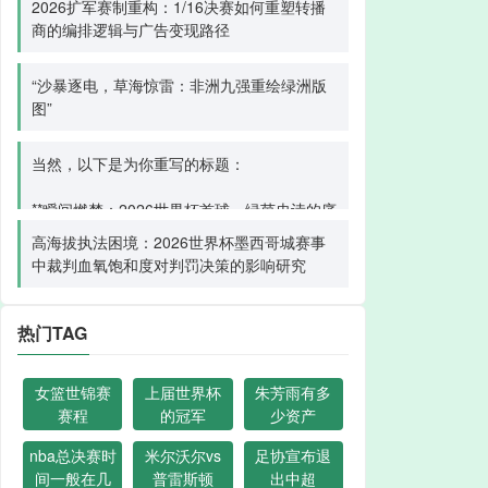
2026扩军赛制重构：1/16决赛如何重塑转播
商的编排逻辑与广告变现路径
“沙暴逐电，草海惊雷：非洲九强重绘绿洲版
图”
当然，以下是为你重写的标题：
**瞬间燃梦：2026世界杯首球，绿茵史诗的序
章**
高海拔执法困境：2026世界杯墨西哥城赛事
中裁判血氧饱和度对判罚决策的影响研究
热门TAG
女篮世锦赛
上届世界杯
朱芳雨有多
赛程
的冠军
少资产
nba总决赛时
米尔沃尔vs
足协宣布退
间一般在几
普雷斯顿
出中超