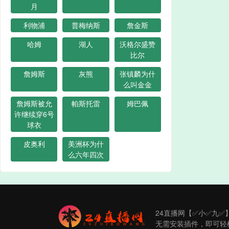
月
利物浦
普梅纳斯
詹金斯
哈姆
湖人
沃格尔盛赞
比尔
詹姆斯
灰熊
张镇麟为什
么叫金金
詹姆斯被允
帕斯托雷
姆巴佩
许继续穿6号
球衣
皮奥利
美洲杯为什
么六年四次
24直播网【✅小✅九✅
无需安装插件，即可轻