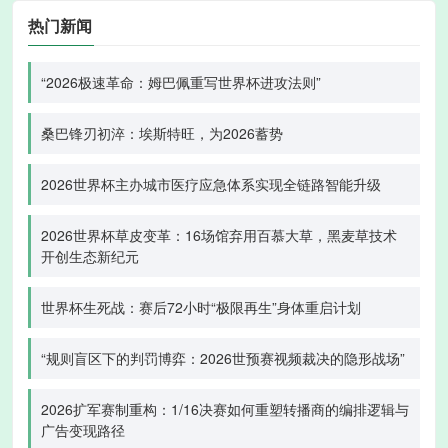
热门新闻
“2026极速革命：姆巴佩重写世界杯进攻法则”
桑巴锋刃初淬：埃斯特旺，为2026蓄势
2026世界杯主办城市医疗应急体系实现全链路智能升级
2026世界杯草皮变革：16场馆弃用百慕大草，黑麦草技术
开创生态新纪元
世界杯生死战：赛后72小时“极限再生”身体重启计划
“规则盲区下的判罚博弈：2026世预赛视频裁决的隐形战场”
2026扩军赛制重构：1/16决赛如何重塑转播商的编排逻辑与
广告变现路径