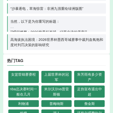
“沙暴逐电，草海惊雷：非洲九强重绘绿洲版图”
当然，以下是为你重写的标题：
**瞬间燃梦：2026世界杯首球，绿茵史诗的序章**
高海拔执法困境：2026世界杯墨西哥城赛事中裁判血氧饱和
度对判罚决策的影响研究
热门TAG
女篮世锦赛赛程
上届世界杯的冠
朱芳雨有多少资
军
产
nba总决赛时间一
米尔沃尔vs普雷
足协宣布退出中
般在几月
斯顿
超
利物浦
普梅纳斯
詹金斯
哈姆
湖人
沃格尔盛赞比尔