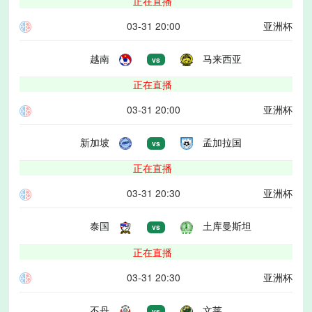
正在直播
03-31 20:00
亚洲杯
越南
马来西亚
vs
正在直播
03-31 20:00
亚洲杯
新加坡
孟加拉国
vs
正在直播
03-31 20:30
亚洲杯
泰国
土库曼斯坦
vs
正在直播
03-31 20:30
亚洲杯
不丹
文莱
vs